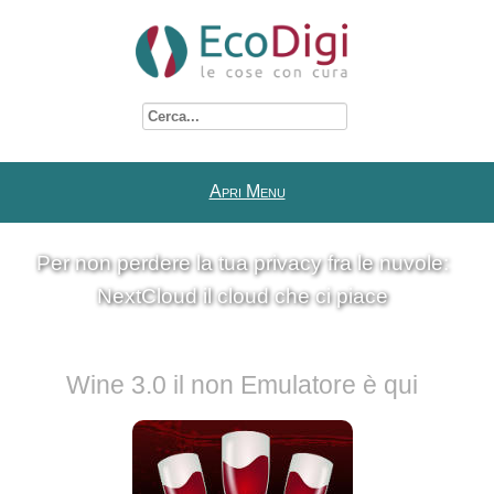
Cerca...
Apri Menu
Per non perdere la tua privacy fra le nuvole:
NextCloud il cloud che ci piace
Wine 3.0 il non Emulatore è qui